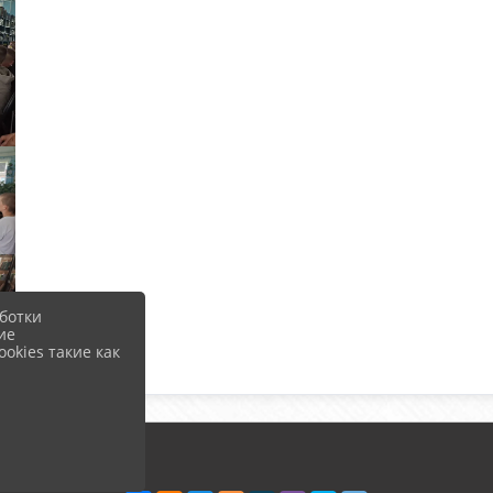
ботки
ие
okies такие как