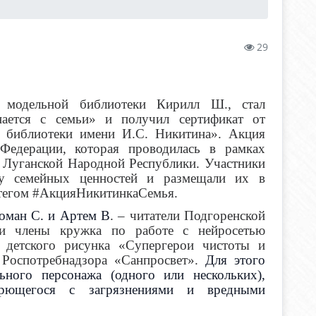
29
й модельной библиотеки Кирилл Ш., стал
нается с семьи» и получил сертификат от
й библиотеки имени И.С. Никитина». Акция
Федерации, которая проводилась в рамках
 Луганской Народной Республики. Участники
му семейных ценностей и размещали их в
штегом #АкцияНикитинкаСемья.
оман С. и Артем В
. – читатели Подгоренской
 и члены кружка по работе с нейросетью
 детского рисунка «Супергерои чистоты и
а Роспотребнадзора «Санпросвет».
Для этого
ного персонажа (одного или нескольких),
рющегося с загрязнениями и вредными