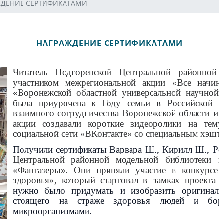
ЖДЕНИЕ СЕРТИФИКАТАМИ
НАГРАЖДЕНИЕ СЕРТИФИКАТАМИ
Читатель Подгоренской Центральной районно
участником межрегиональной акции «Все начи
«Воронежской областной универсальной научно
была приурочена к Году семьи в Российской 
взаимного сотрудничества Воронежской области и
акции создавали короткие видеоролики на те
социальной сети «ВКонтакте» со специальным хэ
Получили сертификаты Варвара Ш., Кирилл Ш., Р
Центральной районной модельной библиотеки
«Фантазеры». Они приняли участие в конкурсе
здоровья», который стартовал в рамках проект
нужно было придумать и изобразить оригиналь
стоящего на страже здоровья людей и бо
микроорганизмами.