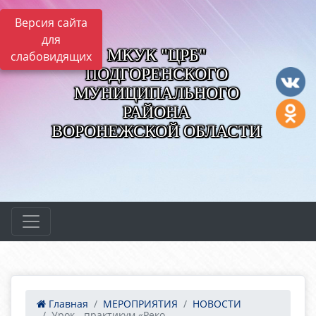
Версия сайта
для
МКУК "ЦРБ"
слабовидящих
ПОДГОРЕНСКОГО
МУНИЦИПАЛЬНОГО
РАЙОНА
ВОРОНЕЖСКОЙ ОБЛАСТИ
Главная
МЕРОПРИЯТИЯ
НОВОСТИ
Урок - практикум «Реко...