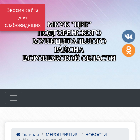
Версия сайта
для
МКУК "ЦРБ"
слабовидящих
ПОДГОРЕНСКОГО
МУНИЦИПАЛЬНОГО
РАЙОНА
ВОРОНЕЖСКОЙ ОБЛАСТИ
Главная
МЕРОПРИЯТИЯ
НОВОСТИ
Час настроения «Я - де...