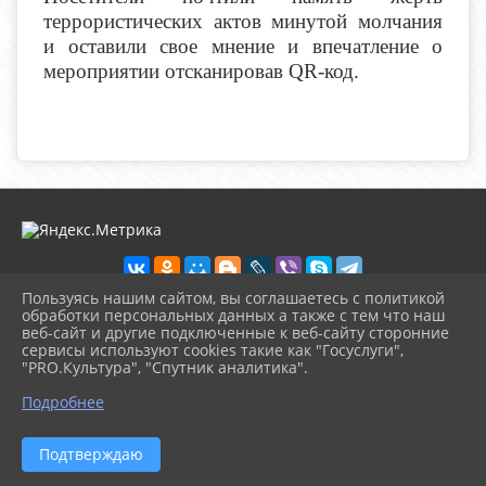
террористических актов минутой молчания
и оставили свое мнение и впечатление о
мероприятии отсканировав QR-код.
Пользуясь нашим сайтом, вы соглашаетесь с политикой
обработки персональных данных а также с тем что наш
веб-сайт и другие подключенные к веб-сайту сторонние
2026 г. biblioteka-city.ru
сервисы используют cookies такие как "Госуслуги",
Вход
"PRO.Культура", "Спутник аналитика".
Карта сайта
^
Политика обработки персональных данных
Подробнее
Сделано на KubCMS
Разработка и поддержка
Подтверждаю