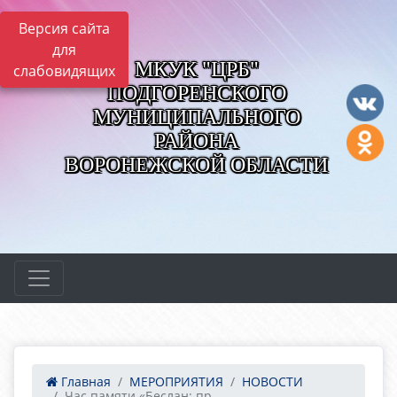
Версия сайта
для
МКУК "ЦРБ"
слабовидящих
ПОДГОРЕНСКОГО
МУНИЦИПАЛЬНОГО
РАЙОНА
ВОРОНЕЖСКОЙ ОБЛАСТИ
Главная
МЕРОПРИЯТИЯ
НОВОСТИ
Час памяти «Беслан: пр...