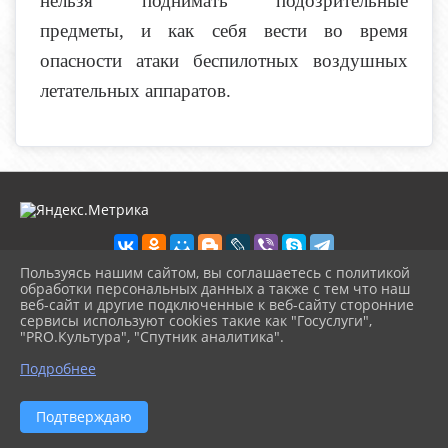
нельзя поднимать подозрительные
предметы, и как себя вести во время
опасности атаки беспилотных воздушных
летательных аппаратов.
Пользуясь нашим сайтом, вы соглашаетесь с политикой
обработки персональных данных а также с тем что наш
веб-сайт и другие подключенные к веб-сайту сторонние
2026 г. biblioteka-city.ru
сервисы используют cookies такие как "Госуслуги",
Вход
"PRO.Культура", "Спутник аналитика".
Карта сайта
^
Политика обработки персональных данных
Подробнее
Сделано на KubCMS
Разработка и поддержка
Подтверждаю