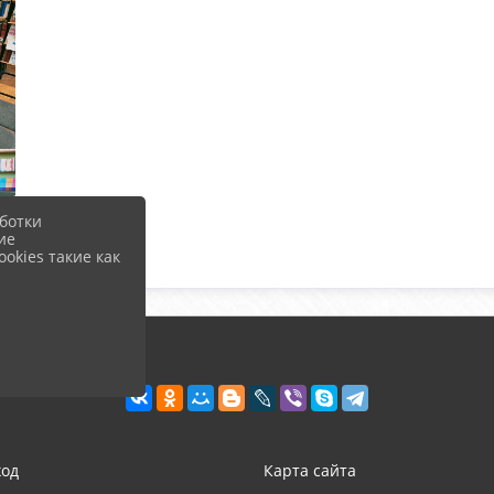
ботки
ие
okies такие как
ход
Карта сайта