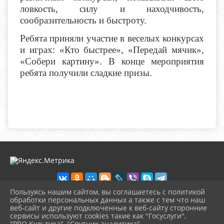
ловкость, силу и находчивость,
сообразительность и быстроту.
Ребята приняли участие в веселых конкурсах
и играх: «Кто быстрее», «Передай мячик»,
«Собери картину». В конце мероприятия
ребята получили сладкие призы.
Пользуясь нашим сайтом, вы соглашаетесь с политикой
обработки персональных данных а также с тем что наш
веб-сайт и другие подключенные к веб-сайту сторонние
2026 г. biblioteka-city.ru
сервисы используют cookies такие как "Госуслуги",
Вход
"PRO.Культура", "Спутник аналитика".