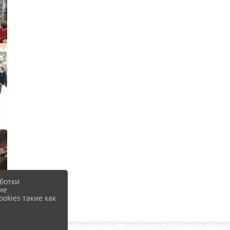
ботки
ие
okies такие как