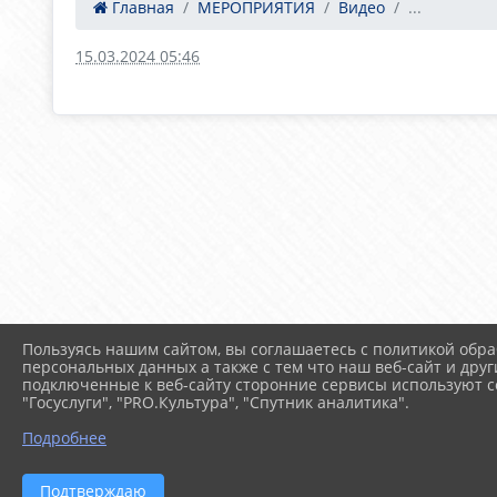
Главная
МЕРОПРИЯТИЯ
Видео
...
15.03.2024 05:46
Пользуясь нашим сайтом, вы соглашаетесь с политикой обра
персональных данных а также с тем что наш веб-сайт и друг
подключенные к веб-сайту сторонние сервисы используют co
"Госуслуги", "PRO.Культура", "Спутник аналитика".
Подробнее
Подтверждаю