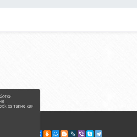
ботки
ие
okies такие как