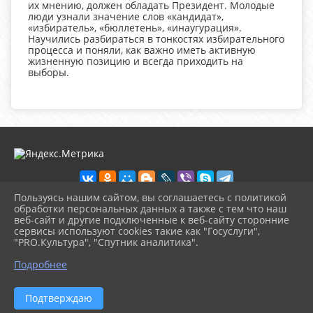
их мнению, должен обладать Президент. Молодые
люди узнали значение слов «кандидат»,
«избиратель», «бюллетень», «инаугурация».
Научились разбираться в тонкостях избирательного
процесса и поняли, как важно иметь активную
жизненную позицию и всегда приходить на
выборы.
Пользуясь нашим сайтом, вы соглашаетесь с политикой
обработки персональных данных а также с тем что наш
веб-сайт и другие подключенные к веб-сайту сторонние
2026 г. biblioteka-city.ru
сервисы используют cookies такие как "Госуслуги",
Вход
"PRO.Культура", "Спутник аналитика".
Карта сайта
^
Политика обработки персональных данных
Подробнее
Сделано на KubCMS
Разработка и поддержка
Подтверждаю