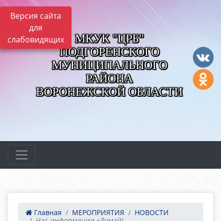
Версия сайта
для
МКУК "ЦРБ"
слабовидящих
ПОДГОРЕНСКОГО
МУНИЦИПАЛЬНОГО
РАЙОНА
ВОРОНЕЖСКОЙ ОБЛАСТИ
Главная
МЕРОПРИЯТИЯ
НОВОСТИ
Час информации «Думай!...