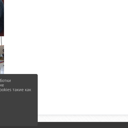
ботки
ие
okies такие как