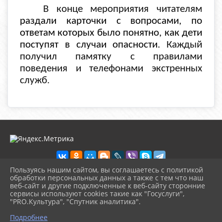
В конце мероприятия читателям
раздали карточки с вопросами, по
ответам которых было понятно, как дети
поступят в случаи опасности.
Каждый
получил памятку с правилами
поведения и телефонами экстренных
служб.
Пользуясь нашим сайтом, вы соглашаетесь с политикой
обработки персональных данных а также с тем что наш
веб-сайт и другие подключенные к веб-сайту сторонние
2026 г. biblioteka-city.ru
сервисы используют cookies такие как "Госуслуги",
Вход
"PRO.Культура", "Спутник аналитика".
Карта сайта
^
Политика обработки персональных данных
Подробнее