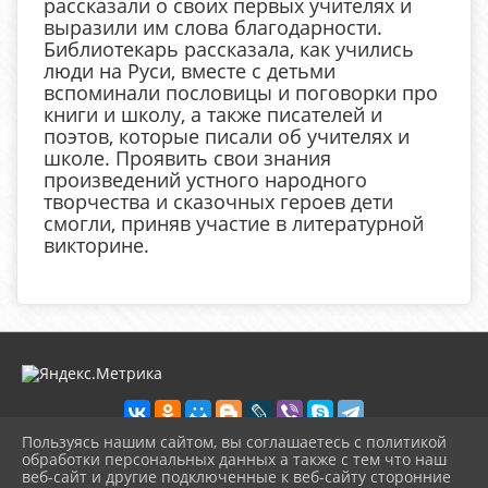
рассказали о своих первых учителях и
выразили им слова благодарности.
Библиотекарь рассказала, как учились
люди на Руси, вместе с детьми
вспоминали пословицы и поговорки про
книги и школу, а также писателей и
поэтов, которые писали об учителях и
школе. Проявить свои знания
произведений устного народного
творчества и сказочных героев дети
смогли, приняв участие в литературной
викторине.
Пользуясь нашим сайтом, вы соглашаетесь с политикой
обработки персональных данных а также с тем что наш
веб-сайт и другие подключенные к веб-сайту сторонние
2026 г. biblioteka-city.ru