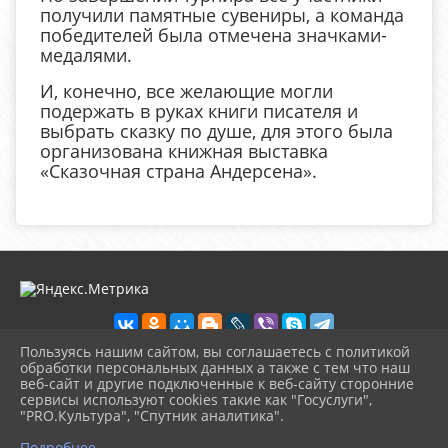
получили памятные сувениры, а команда
победителей была отмечена значками-
медалями.
И, конечно, все желающие могли
подержать в руках книги писателя и
выбрать сказку по душе, для этого была
организована книжная выставка
«Сказочная страна Андерсена».
Пользуясь нашим сайтом, вы соглашаетесь с политикой
обработки персональных данных а также с тем что наш
веб-сайт и другие подключенные к веб-сайту сторонние
2026 г. biblioteka-city.ru
сервисы используют cookies такие как "Госуслуги",
Вход
"PRO.Культура", "Спутник аналитика".
Карта сайта
^
Политика обработки персональных данных
Подробнее