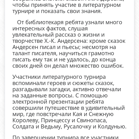
чтобы принять участие в литературном
турнире и показать свои знания.
От библиотекаря ребята узнали много
интересных фактов, слушая
увлекательный рассказ о жизни и
творчестве Х.-К. Андерсена: кроме сказок
Андерсен писал и пьесы; несмотря на
талант писателя, научиться грамотно
писать ему так и не удалось, до конца
своих дней он делал множество ошибок.
Участники литературного турнира
вспоминали героев и сюжеты сказок,
разгадывали загадки, активно отвечали
на заданные вопросы. С помощью
электронной презентации ребята
совершили путешествие в удивительный
мир, где повстречали Кая и Снежную
Королеву, Принцессу и Свинопаса,
Солдата и Ведьму, Русалочку и Колдунью.
По завершении турнира все участники