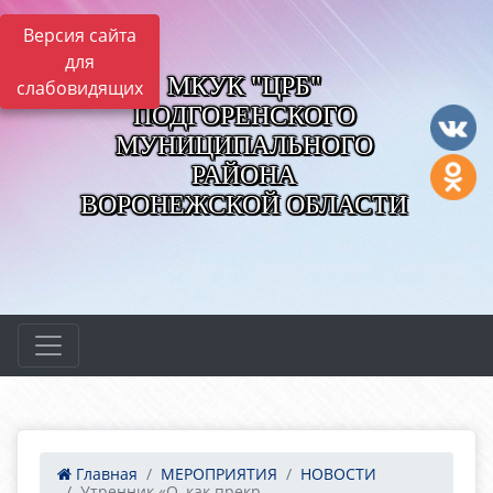
Версия сайта
для
МКУК "ЦРБ"
слабовидящих
ПОДГОРЕНСКОГО
МУНИЦИПАЛЬНОГО
РАЙОНА
ВОРОНЕЖСКОЙ ОБЛАСТИ
Главная
МЕРОПРИЯТИЯ
НОВОСТИ
Утренник «О, как прекр...