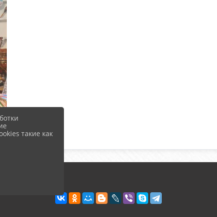
ботки
ие
okies такие как