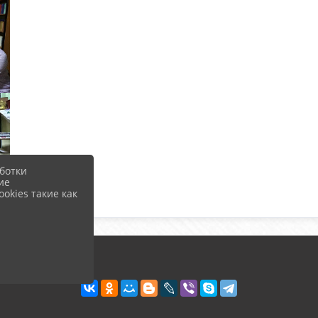
ботки
ие
okies такие как