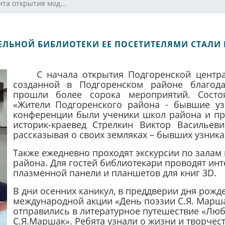
та открытия мод...
ЛЬНОЙ БИБЛИОТЕКИ ЕЕ ПОСЕТИТЕЛЯМИ СТАЛИ 
С начала открытия Подгоренской центр
созданной в Подгоренском районе благода
прошли более сорока мероприятий. Состо
«Жители Подгоренского района - бывшие уз
конференции были ученики школ района и пр
историк-краевед Стрелкин Виктор Васильеви
рассказывая о своих земляках – бывших узник
Также ежедневно проходят экскурсии по залам
района. Для гостей библиотекари проводят ин
плазменной панели и планшетов для книг 3D.
В дни осенних каникул, в преддверии дня рожд
международной акции «День поэзии С.Я. Марш
отправились в литературное путешествие «Лю
С.Я.Маршак». Ребята узнали о жизни и творчес