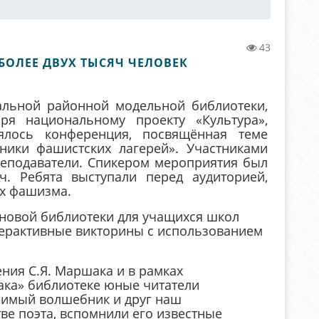
43
БОЛЕЕ ДВУХ ТЫСЯЧ ЧЕЛОВЕК
альной районной модельной библиотеки,
ря национальному проекту «Культура»,
ялось конференция, посвящённая теме
ники фашистских лагерей». Участниками
еподаватели. Спикером мероприятия был
ч. Ребята выступали перед аудиторией,
ах фашизма.
 новой библиотеки для учащихся школ
терактивные викторины с использованием
ения С.Я. Маршака и в рамках
ака» библиотеке юные читатели
бимый волшебник и друг наш
тве поэта, вспомнили его известные