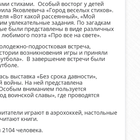
ми стихами. Особый восторг у детей
уила Яковлевича «Город веселых стихов».
ля «Вот какой рассеянный», «Мой
ним увлекательные задания. По загадкам
рые были представлены в виде различных
любимого поэта «Про все на свете».
олодежно-подростковая встреча,
истории возникновения игры и приняли
футбола». В завершение встречи были
утболе.
сь выставка «Без срока давности»,
 войны. На ней представлена
. Особым вниманием пользуется
од воинской славы», где проводятся
читатели играют в аэрохоккей, настольные
читают книги.
 2104 человека.