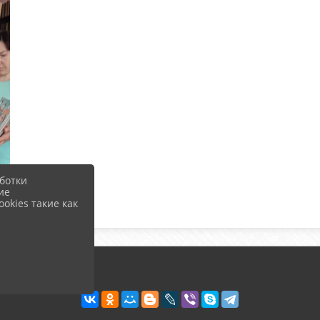
ботки
ие
okies такие как