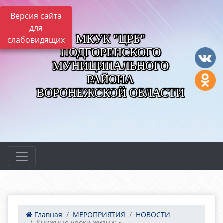
Версия сайта
для
МКУК "ЦРБ"
слабовидящих
ПОДГОРЕНСКОГО
МУНИЦИПАЛЬНОГО
РАЙОНА
ВОРОНЕЖСКОЙ ОБЛАСТИ
Главная
МЕРОПРИЯТИЯ
НОВОСТИ
Книжные уроки жизни: «...