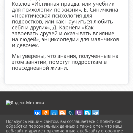
Козлов «Истинная правда, или учебник
для психологии по жизни», Е. Синичкина
«Практическая психология для
подростков, или как научиться любить
себя и других», Д. Карнеги «Как
завоевать друзей и оказывать влияние
на людей», энциклопедии для мальчиков
и девочек.
Мы уверены, что знания, полученные на
этом занятии, помогут подросткам в
повседневной жизни.
Пользуясь нашим сайтом, вы соглашаетесь с политикой
обработки персональных данных а также с тем что наш
веб-сайт и другие подключенные к веб-сайту сторонние
2026 г. biblioteka-city.ru