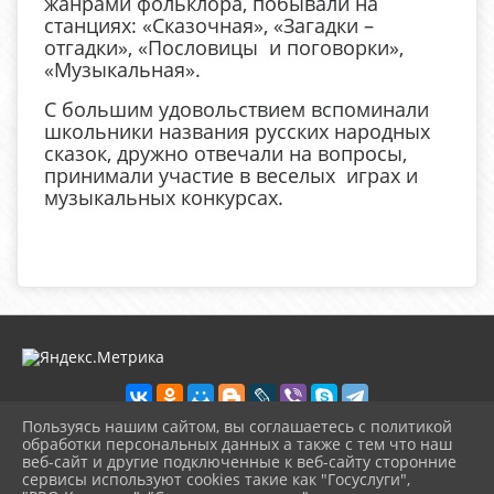
жанрами фольклора, побывали на
станциях: «Сказочная», «Загадки –
отгадки», «Пословицы и поговорки»,
«Музыкальная».
С большим удовольствием вспоминали
школьники названия русских народных
сказок, дружно отвечали на вопросы,
принимали участие в веселых играх и
музыкальных конкурсах.
Пользуясь нашим сайтом, вы соглашаетесь с политикой
обработки персональных данных а также с тем что наш
веб-сайт и другие подключенные к веб-сайту сторонние
2026 г. biblioteka-city.ru
сервисы используют cookies такие как "Госуслуги",
Вход