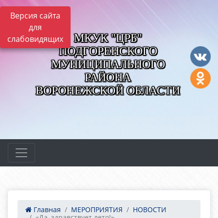
Версия сайта
для
МКУК "ЦРБ"
слабовидящих
ПОДГОРЕНСКОГО
МУНИЦИПАЛЬНОГО
РАЙОНА
ВОРОНЕЖСКОЙ ОБЛАСТИ
Главная
МЕРОПРИЯТИЯ
НОВОСТИ
«Да, здравствует лето!»